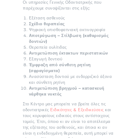
Οι υπηρεσίες Γενικής Οδοντιατρικής που
παρέχουμε συνοψίζονται στις εξής:
Εξέταση ασθενούς
Σχέδιο θεραπείας
Ψηφιακή οπισθοφατνιακή ακτινογραφία
Αποτρύγωση – Στίλβωση (καθαρισμός
δοντιών)
Θεραπεία ουλίτιδας
Αντιμετώπιση έκτακτων περιστατικών
Εξαγωγή δοντιού
Έμφραξη από σύνθετη ρητίνη
(σφραγίσματα)
Ανασύσταση δοντιού με ενδορριζικό άξονα
και σύνθετη ρητίνη
Αντιμετώπιση βρηγμού – κατασκευή
νάρθηκα νυκτός
Στο Κέντρο μας μπορείτε να βρείτε όλες τις
οδοντιατρικές
Ειδικότητες & Εξειδικεύσεις
και
τους κορυφαίους ειδικούς στους αντίστοιχους
τομείς. Έτσι, όποιο κι αν είναι το αποτέλεσμα
της εξέτασης του ασθενούς, και όποια κι αν
είναι η ενδεδειγμένη θεραπεία, αυτή μπορεί να