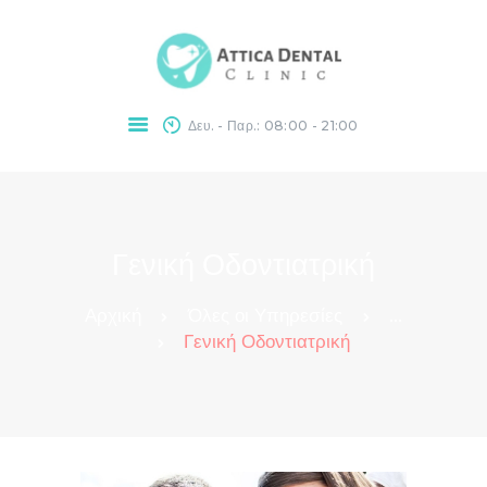
Δευ. - Παρ.: 08:00 - 21:00
ΠΟΛΥΟΔΟΝΤΙΑΤΡΕΊ
Ο
ΥΠΗΡΕΣΊΕΣ
ΛΕΎΚΑΝΣΗ
Γενική Οδοντιατρική
ΔΟΝΤΙΏΝ
BLOG
Αρχική
Όλες οι Υπηρεσίες
...
ΕΠΙΚΟΙΝΩΝΊΑ
Γενική Οδοντιατρική