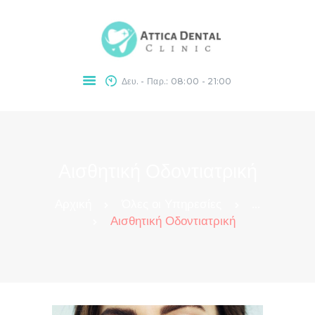
Δευ. - Παρ.: 08:00 - 21:00
ΠΟΛΥΟΔΟΝΤΙΑΤΡΕΊ
Ο
ΥΠΗΡΕΣΊΕΣ
ΛΕΎΚΑΝΣΗ
Αισθητική Οδοντιατρική
ΔΟΝΤΙΏΝ
BLOG
Αρχική
Όλες οι Υπηρεσίες
...
ΕΠΙΚΟΙΝΩΝΊΑ
Αισθητική Οδοντιατρική